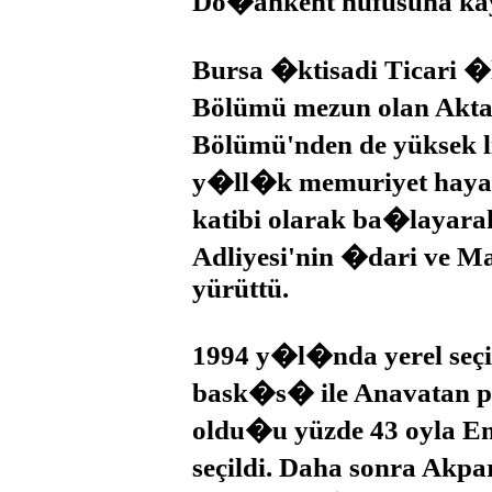
Do�ankent nüfusuna k
Bursa �ktisadi Ticari 
Bölümü mezun olan Akt
Bölümü'nden de yüksek l
y�ll�k memuriyet hayat
katibi olarak ba�layar
Adliyesi'nin �dari ve 
yürüttü.
1994 y�l�nda yerel seç
bask�s� ile Anavatan p
oldu�u yüzde 43 oyla
seçildi. Daha sonra Akp