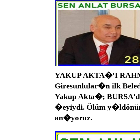
YAKUP AKTA�'I RAHM
Giresunlular�n ilk Bel
Yakup Akta�; BURSA'
�eyiydi. Ölüm y�ldönü
an�yoruz.