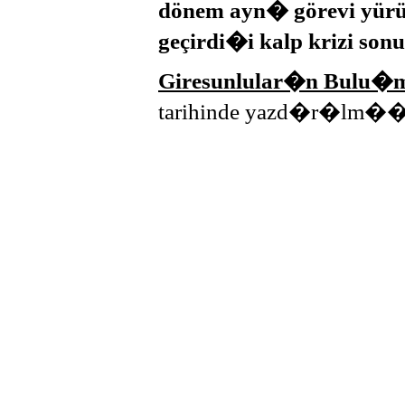
dönem ayn� görevi yürüt
geçirdi�i kalp krizi so
Giresunlular�n Bulu�m
tarihinde yazd�r�lm��