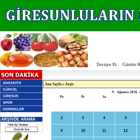
Tavsiye Et
Günün Ha
ANASAYFA
Ana Sayfa
»
Arşiv
GÜNCEL
«
Ağustos 2026
GİRESUN
Pz
Pt
Sa
SPOR
DERNEKLER
2
3
4
5
ARŞİVDE ARAMA
9
10
11
12