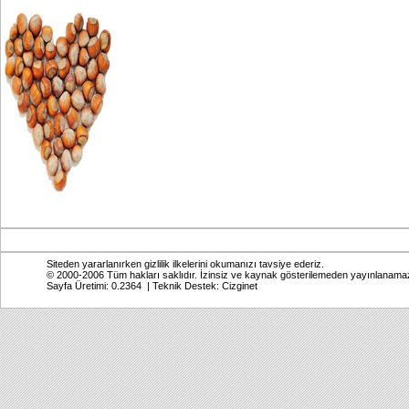
Siteden yararlanırken gizlilik ilkelerini okumanızı tavsiye ederiz.
© 2000-2006 Tüm hakları saklıdır. İzinsiz ve kaynak gösterilemeden yayınlanama
Sayfa Üretimi: 0.2364 | Teknik Destek:
Cizginet
Online: Bugün: 707 Toplam: 2,769,426