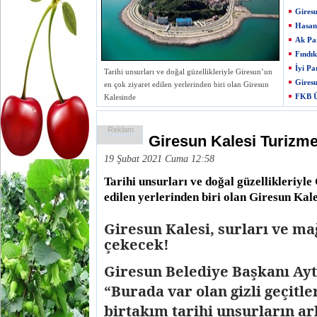
Giresu
Hasan 
Ak Par
Fındık
İyi Pa
Tarihi unsurları ve doğal güzellikleriyle Giresun’un
Giresu
en çok ziyaret edilen yerlerinden biri olan Giresun
FKB Ü
Kalesinde
Reklam
Giresun Kalesi Turizme
19 Şubat 2021 Cuma 12:58
Tarihi unsurları ve doğal güzellikleriyle
edilen yerlerinden biri olan Giresun Kal
Giresun Kalesi, surları ve ma
çekecek!
Giresun Belediye Başkanı Ayt
“Burada var olan gizli geçitle
birtakım tarihi unsurların ar