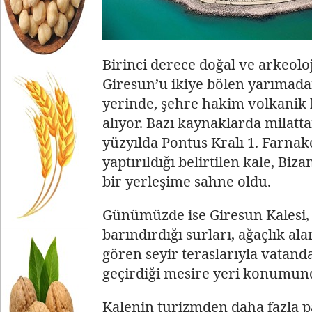
Birinci derece doğal ve arkeoloji
Giresun’u ikiye bölen yarımad
yerinde, şehre hakim volkanik 
alıyor. Bazı kaynaklarda milatta
yüzyılda Pontus Kralı 1. Farnak
yaptırıldığı belirtilen kale, Bi
bir yerleşime sahne oldu.
Günümüzde ise Giresun Kalesi, 
barındırdığı surları, ağaçlık al
gören seyir teraslarıyla vatanda
geçirdiği mesire yeri konumun
Kalenin turizmden daha fazla p