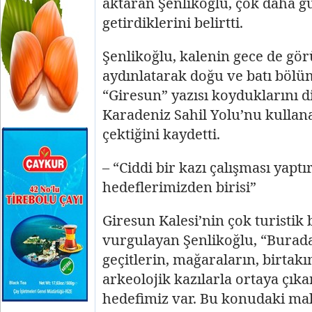
aktaran Şenlikoğlu, çok daha gü
getirdiklerini belirtti.
Şenlikoğlu, kalenin gece de görü
aydınlatarak doğu ve batı bölü
“Giresun” yazısı koyduklarını di
Karadeniz Sahil Yolu’nu kullana
çektiğini kaydetti.
– “Ciddi bir kazı çalışması yapt
hedeflerimizden birisi”
Giresun Kalesi’nin çok turistik
vurgulayan Şenlikoğlu, “Burada 
geçitlerin, mağaraların, birtak
arkeolojik kazılarla ortaya çıkar
hedefimiz var. Bu konudaki mal