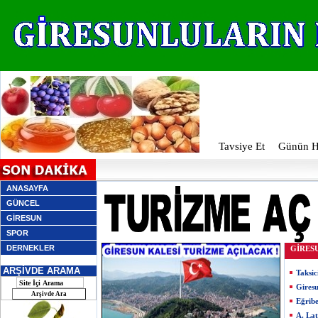
Tavsiye Et
Günün Ha
ANASAYFA
GÜNCEL
GİRESUN
SPOR
DERNEKLER
GİRES
ARŞİVDE ARAMA
Taksic
Giresu
Eğribe
A. Lat