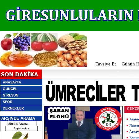
Tavsiye Et
Günün Ha
ANASAYFA
GÜNCEL
GİRESUN
SPOR
DERNEKLER
GÜNC
ARŞİVDE ARAMA
Atatü
Nurşe
Arnav
Eğiti