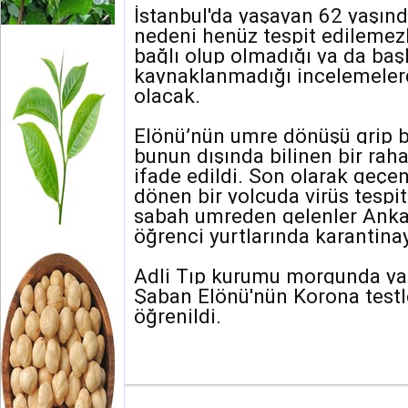
İstanbul'da yaşayan 62 yaşın
nedeni henüz tespit edileme
bağlı olup olmadığı ya da başk
kaynaklanmadığı incelemelerd
olacak.
Elönü’nün umre dönüşü grip be
bunun dışında bilinen bir raha
ifade edildi. Son olarak geç
dönen bir yolcuda virüs tespi
sabah umreden gelenler Anka
öğrenci yurtlarında karantinay
Adli Tıp kurumu morgunda ya
Şaban Elönü'nün Korona testle
öğrenildi.