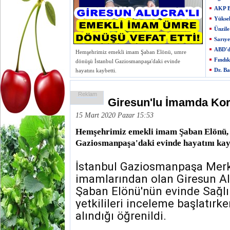
AKP Be
Yükse
Ünzile
Sarıye
ABD'd
Hemşehrimiz emekli imam Şaban Elönü, umre
Fındı
dönüşü İstanbul Gaziosmanpaşa'daki evinde
Dr. Ba
hayatını kaybetti.
Reklam
Giresun'lu İmamda Ko
15 Mart 2020 Pazar 15:53
Hemşehrimiz emekli imam Şaban Elönü, 
Gaziosmanpaşa'daki evinde hayatını kay
İstanbul Gaziosmanpaşa Merk
imamlarından olan Giresun Al
Şaban Elönü'nün evinde Sağlı
yetkilileri inceleme başlatırke
alındığı öğrenildi.