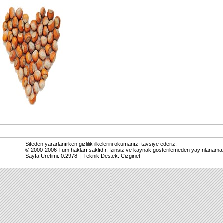
Siteden yararlanırken gizlilik ilkelerini okumanızı tavsiye ederiz.
© 2000-2006 Tüm hakları saklıdır. İzinsiz ve kaynak gösterilemeden yayınlanama
Sayfa Üretimi: 0.2978 | Teknik Destek:
Cizginet
Online: Bugün: 733 Toplam: 2,770,171