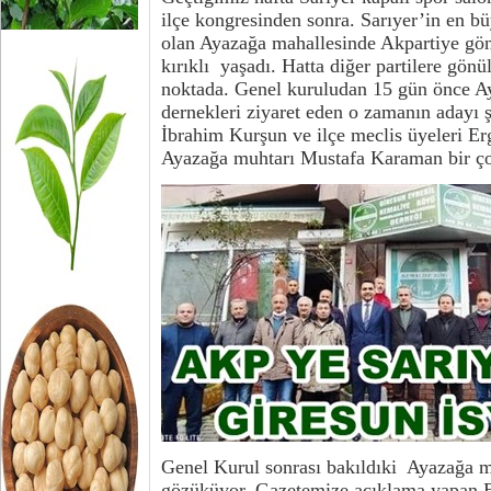
ilçe kongresinden sonra. Sarıyer’in en b
olan Ayazağa mahallesinde Akpartiye gön
kırıklı yaşadı. Hatta diğer partilere gönü
noktada. Genel kuruludan 15 gün önce A
dernekleri ziyaret eden o zamanın adayı 
İbrahim Kurşun ve ilçe meclis üyeleri 
Ayazağa muhtarı Mustafa Karaman bir çok
Genel Kurul sonrası bakıldıki Ayazağa ma
gözüküyor, Gazetemize açıklama yapan 