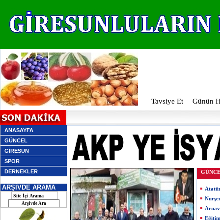
Tavsiye Et
Günün Ha
ANASAYFA
GÜNCEL
GİRESUN
SPOR
DERNEKLER
GÜNC
ARŞİVDE ARAMA
Atatü
Nurşe
Arnav
Eğiti