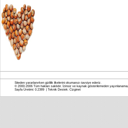
Siteden yararlanırken gizlilik ilkelerini okumanızı tavsiye ederiz.
© 2000-2006 Tüm hakları saklıdır. İzinsiz ve kaynak gösterilemeden yayınlanama
Sayfa Üretimi: 0.2389 | Teknik Destek:
Cizginet
Online: Bugün: 619 Toplam: 2,770,057