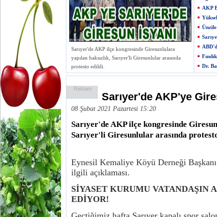
AKP Be
Yükse
Ünzile
Sarıye
ABD'd
Sarıyer'de AKP ilçe kongresinde Giresunlulara
Fındı
yapılan haksızlık, Sarıyer'li Giresunlular arasında
Dr. Ba
protesto edildi.
Reklam
Sarıyer'de AKP'ye Gire
08 Şubat 2021 Pazartesi 15:20
Sarıyer'de AKP ilçe kongresinde Giresunl
Sarıyer'li Giresunlular arasında protesto
Eynesil Kemaliye Köyü Derneği Başkanı
ilgili açıklaması.
SİYASET KURUMU VATANDAŞIN 
EDİYOR!
Geçtiğimiz hafta Sarıyer kapalı spor salo