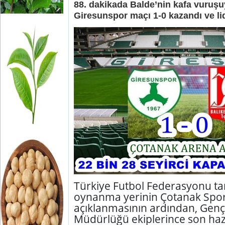
88. dakikada Balde’nin kafa vuruşuy
Giresunspor maçı 1-0 kazandı ve lid
Türkiye Futbol Federasyonu t
oynanma yerinin Çotanak Spor
açıklanmasının ardından, Gençl
Müdürlüğü ekiplerince son hazı