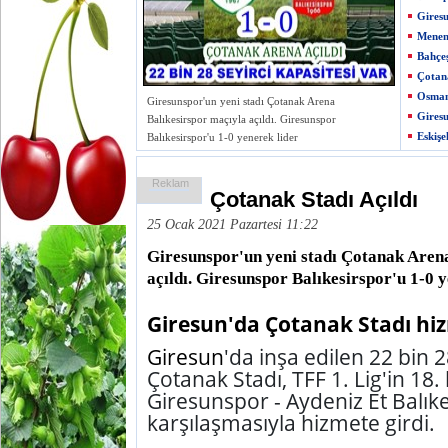
Giresu
Menem
Bahçeş
Çotana
Osman
Giresunspor'un yeni stadı Çotanak Arena
Gires
Balıkesirspor maçıyla açıldı. Giresunspor
Eskişe
Balıkesirspor'u 1-0 yenerek lider
Reklam
Çotanak Stadı Açıldı
25 Ocak 2021 Pazartesi 11:22
Giresunspor'un yeni stadı Çotanak Aren
açıldı. Giresunspor Balıkesirspor'u 1-0 y
Giresun'da Çotanak Stadı hiz
Giresun
'da inşa edilen 22 bin 2
Çotanak Stadı, TFF 1. Lig'in 18.
Giresunspor - Aydeniz Et Balık
karşılaşmasıyla hizmete girdi.