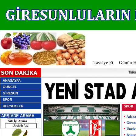
Tavsiye Et
Günün Ha
Taksicil
ANASAYFA
GÜNCEL
GİRESUN
SPOR
DERNEKLER
SPOR
ARŞİVDE ARAMA
Adana
Giresu
Ünzile
Bolusp