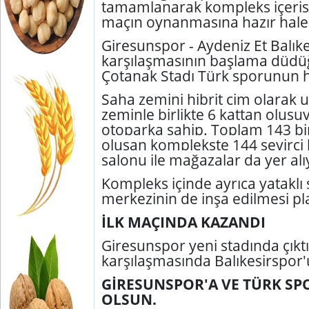
tamamlanarak kompleks içeris
maçın oynanmasına hazır hale g
Giresunspor - Aydeniz Et Balık
karşılaşmasının başlama düdü
Çotanak Stadı Türk sporunun h
Saha zemini hibrit çim olarak
zeminle birlikte 6 kattan oluşuy
otoparka sahip. Toplam 143 b
oluşan komplekste 144 seyirci 
salonu ile mağazalar da yer alı
Kompleks içinde ayrıca yataklı
merkezinin de inşa edilmesi pl
İLK MAÇINDA KAZANDI
Giresunspor yeni stadında çıktığ
karşılaşmasında Balıkesirspor'
GİRESUNSPOR'A VE TÜRK SP
OLSUN.