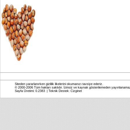
Siteden yararlanırken gizlilik ilkelerini okumanızı tavsiye ederiz.
© 2000-2006 Tüm hakları saklıdır. İzinsiz ve kaynak gösterilemeden yayınlanama
Sayfa Üretimi: 0.2383 | Teknik Destek:
Cizginet
Online: Bugün: 452 Toplam: 2,771,498