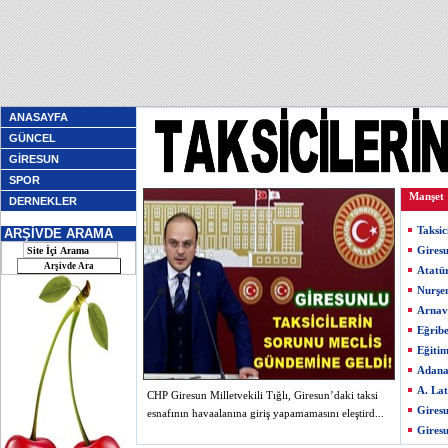
ANASAYFA
GÜNCEL
GİRESUN
SPOR
Manşet
DERNEKLER
Taksic
ARŞİVDE ARAMA
Giresu
Atatü
Nurşe
Arnav
Eğribe
Eğiti
Adana
A. Lat
CHP Giresun Milletvekili Tığlı, Giresun’daki taksi
Giresu
esnafının havaalanına giriş yapamamasını eleştird...
Giresu