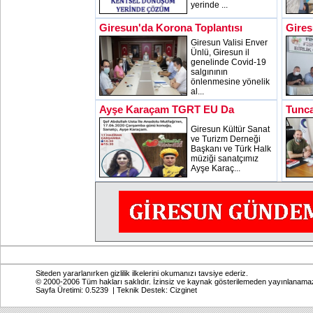
yerinde ...
Giresun'da Korona Toplantısı
Gires
Giresun Valisi Enver
Ünlü, Giresun il
genelinde Covid-19
salgınının
önlenmesine yönelik
al...
Ayşe Karaçam TGRT EU Da
Tunca
Giresun Kültür Sanat
ve Turizm Derneği
Başkanı ve Türk Halk
müziği sanatçımız
Ayşe Karaç...
Siteden yararlanırken gizlilik ilkelerini okumanızı tavsiye ederiz.
© 2000-2006 Tüm hakları saklıdır. İzinsiz ve kaynak gösterilemeden yayınlanama
Sayfa Üretimi: 0.5239 | Teknik Destek:
Cizginet
Online: Bugün: 706 Toplam: 2,770,962