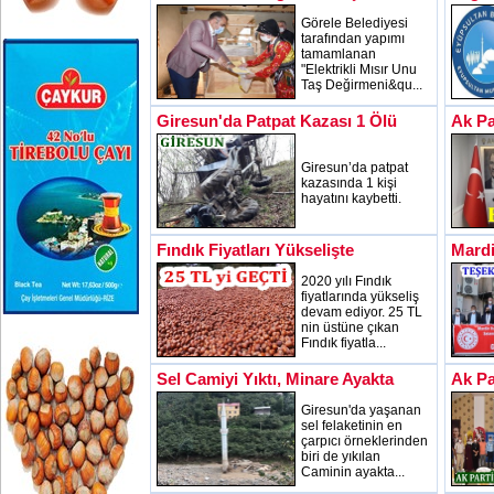
Görele Belediyesi
tarafından yapımı
tamamlanan
"Elektrikli Mısır Unu
Taş Değirmeni&qu...
Giresun'da Patpat Kazası 1 Ölü
Ak Pa
Giresun’da patpat
kazasında 1 kişi
hayatını kaybetti.
Fındık Fiyatları Yükselişte
Mardi
2020 yılı Fındık
fiyatlarında yükseliş
devam ediyor. 25 TL
nin üstüne çıkan
Fındık fiyatla...
Sel Camiyi Yıktı, Minare Ayakta
Ak Pa
Giresun'da yaşanan
sel felaketinin en
çarpıcı örneklerinden
biri de yıkılan
Caminin ayakta...