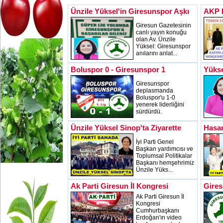
Ünzile Yüksel'in Giresunspor Aşkı
AKP B
Giresun Gazetesinin
canlı yayın konuğu
olan Av. Ünzile
Yüksel: Giresunspor
anılarını anlat...
Boluspor 0 - Giresunspor 1
Yükse
Giresunspor
deplasmanda
Boluspor'u 1-0
yenerek liderliğini
sürdürdü.
Ünzile Yüksel Sinop'ta Ziyarette
Hasan
İyi Parti Genel
Başkan yardımcısı ve
Toplumsal Politikalar
Başkanı hemşehrimiz
Ünzile Yüks...
Ak Parti Giresun İl Kongresi
Gires
Ak Parti Giresun İl
Kongresi
Cumhurbaşkanı
Erdoğan'ın video