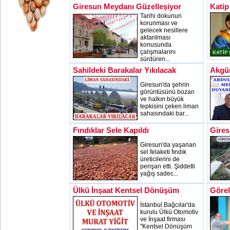
Giresun Meydanı Güzelleşiyor
Katip
Tarihi dokunun
korunması ve
gelecek nesillere
aktarılması
konusunda
çalışmalarını
sürdüren...
Sahildeki Barakalar Yıkılacak
Akgü
Giresun'da şehrin
görüntüsünü bozan
ve halkın büyük
tepkisini çeken liman
sahasındaki bar...
Fındıklar Sele Kapıldı
Gires
Giresun'da yaşanan
sel felaketi fındık
üreticilerini de
perişan etti. Şiddetli
yağış sadec...
Ülkü İnşaat Kentsel Dönüşüm
Görel
İstanbul Bağcılar'da
kurulu Ülkü Otomotiv
ve İnşaat firması
"Kentsel Dönüşüm