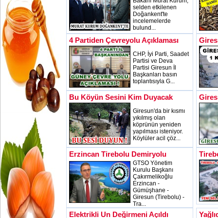
Bakanı Murat Kurum,
selden etkilenen
Doğankent'te
incelemelerde
bulund...
4 Partiden Çevreyolu Açıklaması
Gires
CHP, İyi Parti, Saadet
Partisi ve Deva
Partisi Giresun İl
Başkanları basın
toplantısıyla G...
Bu Köyün Sesini Kim Duyacak
Gires
Giresun'da bir kısmı
yıkılmış olan
köprünün yeniden
yapılması isteniyor.
Köylüler acil çöz...
Erzincan Tirebolu Demiryolu
Tireb
GTSO Yönetim
Kurulu Başkanı
Çakırmelikoğlu
Erzincan -
Gümüşhane -
Giresun (Tirebolu) -
Tra...
Elektrikli Un Değirmeni Açıldı
Yağlı