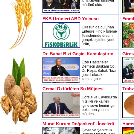
İdris Güven emniyet
müdürü oldu.
FKB Ürünleri ABD Yolcusu
Fındı
Giresun’da bulunan
Entegre Fındık İşleme
Tesislerinde üretimi
gerçekleştirilen yeni
ürün, ...
Dr. Bahat Bizi Geçici Kamulaştırın
Gires
Özel Hastaneler
Derneği Başkanı Op.
Dr. Reşat Bahat: "bizi
geçici olarak
kamulaştırın...
Cemal Öztürk'ten Su Müjdesi
Trab
Görele ve Çavuşlu’da
nitelikli ve kaliteli
içme suyu temini için
beklenen yatırım
müjdesi,...
Murat Kurum Doğankent'i İnceledi
Hamsi
Çevre ve Şehircilik