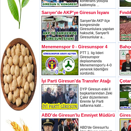
konferans yoluyla
katılımıyla ...
Sarıyer'de AKP'ye Giresun İsyanı
Fındı
Sarıyer'de AKP ilçe
kongresinde
Giresunlulara yapılan
haksızlık, Sarıyer'li
Giresunlular a...
Menemenspor 0 - Giresunspor 4
Bahçe
PTT 1. lig lideri
Giresunspor
deplasmanda
Menemenspor'u 4-0
yenerek liderliğini
sürdürdü.
İyi Parti Giresun'da Transfer Atağı
Çotan
DYP Giresun eski il
başkanlarından Zeki
Çakır düzenlenen
törenle İyi Parti
saflarına katıl...
ABD'de Giresun'lu Emniyet Müdürü
Gires
ABD'de Giresun'lu